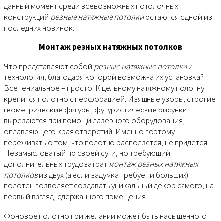
данный момент среди всевозможных потолочных
конструкций
резные натяжные потолки
остаются одной из
последних новинок.
Монтаж резных натяжных потолков
Что представляют собой
резные натяжные потолки
и
технология, благодаря которой возможна их установка?
Все гениальное – просто. К цельному натяжному полотну
крепится полотно с перфорацией. Изящные узоры, строгие
геометрические фигуры, футуристические рисунки
вырезаются при помощи лазерного оборудования,
оплавляющего края отверстий. Именно поэтому
переживать о том, что полотно расползется, не придется.
Незамысловатый по своей сути, но требующий
дополнительных трудозатрат
монтаж резных натяжных
потолков
из двух (а если задумка требует и больших)
полотен позволяет создавать уникальный декор самого, на
первый взгляд, сдержанного помещения.
Фоновое полотно при желании может быть насыщенного