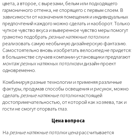
цвета, а второе, с вырезами, белым или подходящего
гармоничного оттенка, не спорящего с первым слоем. В
зависимости от назначения помещения и индивидуальных
предпочтений каждого можно сделать и наоборот. Только
чуткое чувство вкуса и выверенное чувство меры помогут
грамотно подобрать
резные натяжные потолки
и
реализовать самую необычную дизайнерскую фантазию.
Самостоятельно вновь изобретать велосипед не придется:
в большинстве случаев компании-установщики предлагают
монтаж резных натяжных потолков
и дизайн-проект
одновременно.
Комбинируя разные технологии и применяя различные
фактуры, продумав способы освещения и рисунок, можно
сделать
резные натяжные потолки
настоящей
достопримечательностью, от которой как хозяева, так и
гости не смогут оторвать глаз.
Цена вопроса
На
резные натяжные потолки цена
рассчитывается