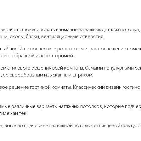
озволяет сфокусировать внимание на важных деталях потолка,
иши, скосы, балки, вентиляционные отверстия.
ный вид. И не последнюю роль в этом играет освещение поме
у своеобразной и неповторимой.
ием стилевого решения всей комнаты. Самыми популярными се
, ее своеобразным изысканным штрихом.
вое решение гостиной комнаты. Классический дизайн гостино
 самые различные варианты натяжных потолков, которые подче
иле хай тек.
н, выгодно подчеркнет натяжной потолок с глянцевой фактуро