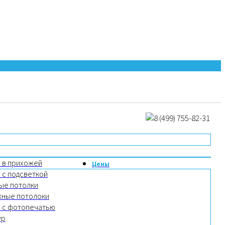
 в прихожей
Цены
 с подсветкой
ые потолки
жные потолоки
 с фотопечатью
ур