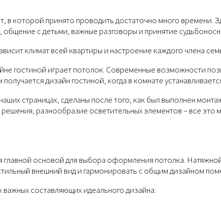
нат, в которой принято проводить достаточно много времени.
х, общение с детьми, важные разговоры и принятие судьбонос
ависит климат всей квартиры и настроение каждого члена сем
йне гостиной играет потолок. Современные возможности поз
 получается дизайн гостиной, когда в комнате устанавливаетс
наших страницах, сделаны после того, как был выполнен монт
решения, разнообразие осветительных элементов – все это м
тся главной основой для выбора оформления потолка. Натяжн
стильный внешний вид и гармонировать с общим дизайном пом
х важных составляющих идеального дизайна: